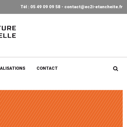
Tél : 05 49 09 09 58 -
contact@ec2i-etancheite.fr
ALISATIONS
CONTACT